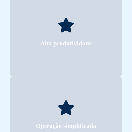
acompanhando o ritmo das linhas de embalagem.
proporciona selagem rápida, precisa e confiável,
Desenvolvida para atender demandas industriais,
Alta produtividade
Alta produtividade
para garantir segurança ao operador.
acionamento por botão único e parada de emergência
O ajuste é feito por manivelas de fácil acesso, com
Operação simplificada
Operação simplificada