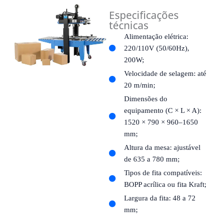
Especificações
técnicas
Alimentação elétrica:
220/110V (50/60Hz),
200W;
Velocidade de selagem: até
20 m/min;
Dimensões do
equipamento (C × L × A):
1520 × 790 × 960–1650
mm;
Altura da mesa: ajustável
de 635 a 780 mm;
Tipos de fita compatíveis:
BOPP acrílica ou fita Kraft;
Largura da fita: 48 a 72
mm;