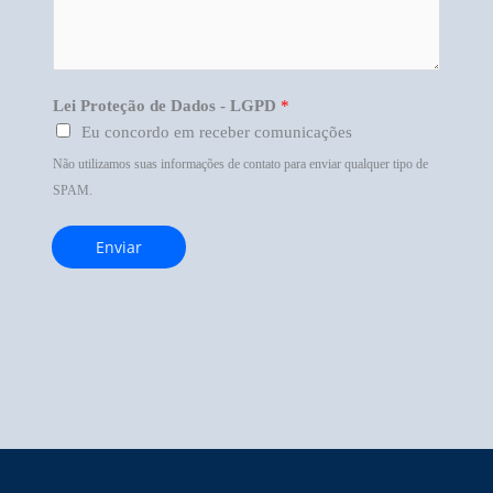
r
*
Lei Proteção de Dados - LGPD
*
Eu concordo em receber comunicações
Não utilizamos suas informações de contato para enviar qualquer tipo de
SPAM.
Enviar