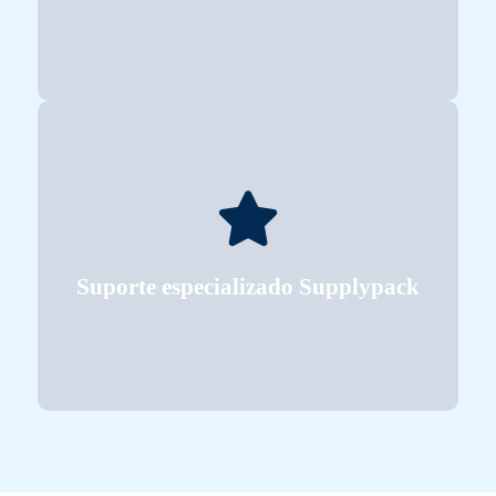
desempenho do equipamento ao longo do tempo.
fornecimento de peças — assegurando o melhor
desde instalação e treinamento até manutenção e
A empresa oferece acompanhamento completo —
Suporte especializado Supplypack
Suporte especializado Supplypack