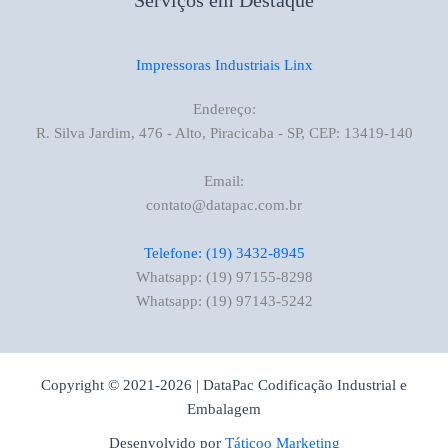
Serviços em Destaque
Impressoras Industriais Linx
Endereço:
R. Silva Jardim, 476 - Alto, Piracicaba - SP, CEP: 13419-140
Email:
contato@datapac.com.br
Telefone: (19) 3432-8945
Whatsapp: (19) 97155-8298
Whatsapp: (19) 97143-5242
Copyright © 2021-2026 | DataPac Codificação Industrial e
Embalagem
Desenvolvido por
Táticoo Marketing